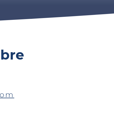
bre
com