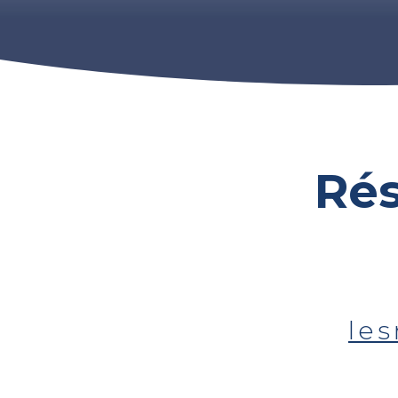
Ré
le